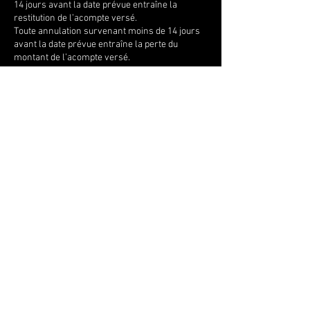
14 jours avant la date prévue entraîne la
restitution de l’acompte versé.
Toute annulation survenant moins de 14 jours
avant la date prévue entraîne la perte du
montant de l’acompte versé.
Toute annulation de la part du stagiaire
survenant moins de huit jours avant la date
prévue entraîne le versement de la totalité￼.
Toute session non effectuée du fait du stagiaire
ne sera pas remboursée sauf si motif médical
(justificatif).
Contact Details
Plage Naturistes, Bvd du Front de mer,
Hossegor, 40150, FRA